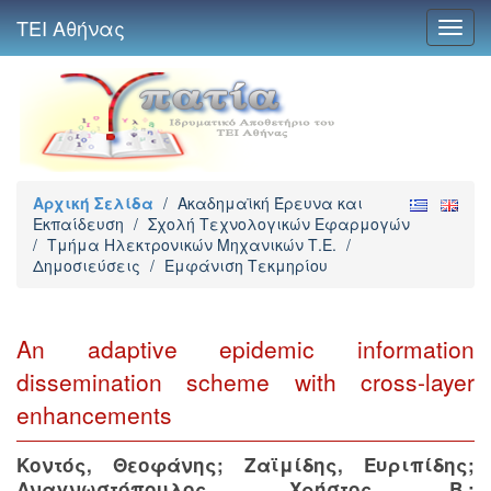
ΤΕΙ Αθήνας
Toggl
navig
Αρχική Σελίδα
/
Ακαδημαϊκή Έρευνα και
Εκπαίδευση
/
Σχολή Τεχνολογικών Εφαρμογών
/
Τμήμα Ηλεκτρονικών Μηχανικών Τ.Ε.
/
Δημοσιεύσεις
/
Εμφάνιση Τεκμηρίου
An adaptive epidemic information
dissemination scheme with cross-layer
enhancements
Κοντός, Θεοφάνης
;
Ζαϊμίδης, Ευριπίδης
;
Αναγνωστόπουλος, Χρήστος Β.
;