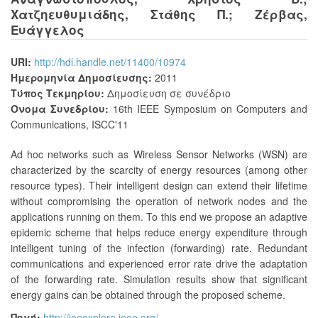
Χατζηευθυμιάδης, Στάθης Π.
;
Ζέρβας,
Ευάγγελος
URI:
http://hdl.handle.net/11400/10974
Ημερομηνία Δημοσίευσης:
2011
Τύπος Τεκμηρίου:
Δημοσίευση σε συνέδριο
Όνομα Συνεδρίου:
16th IEEE Symposium on Computers and
Communications, ISCC'11
Ad hoc networks such as Wireless Sensor Networks (WSN) are
characterized by the scarcity of energy resources (among other
resource types). Their intelligent design can extend their lifetime
without compromising the operation of network nodes and the
applications running on them. To this end we propose an adaptive
epidemic scheme that helps reduce energy expenditure through
intelligent tuning of the infection (forwarding) rate. Redundant
communications and experienced error rate drive the adaptation
of the forwarding rate. Simulation results show that significant
energy gains can be obtained through the proposed scheme.
Πηγή:
http://ieeexplore.ieee.org/