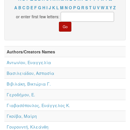
A
B
C
D
E
F
G
H
I
J
K
L
M
N
O
P
Q
R
S
T
U
V
W
X
Y
Z
or enter first few letters:
Authors/Creators Names
Αντωνίου, Ευαγγελία
Βασιλειάδου, Ασπασία
Βιβιλάκη, Βικτώρια Γ.
Γεροδήμου, Ε.
Γιαβασόπουλος, Ευάγγελος Κ.
Γκούβα, Μαίρη
Γουρουντή, Κλεάνθη