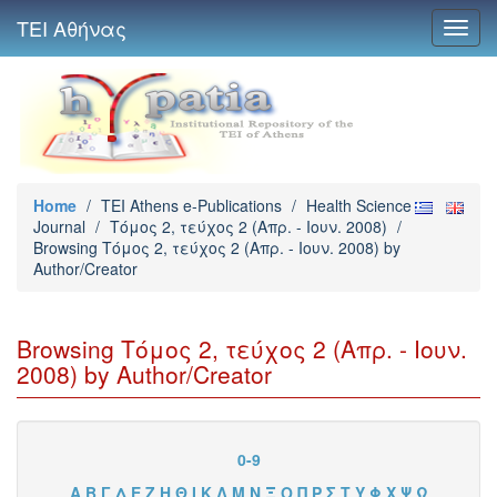
ΤΕΙ Αθήνας
Toggl
navig
Home
/
TEI Athens e-Publications
/
Health Science
Journal
/
Τόμος 2, τεύχος 2 (Απρ. - Ιουν. 2008)
/
Browsing Τόμος 2, τεύχος 2 (Απρ. - Ιουν. 2008) by
Author/Creator
Browsing Τόμος 2, τεύχος 2 (Απρ. - Ιουν.
2008) by Author/Creator
0-9
Α
Β
Γ
Δ
Ε
Ζ
Η
Θ
Ι
Κ
Λ
Μ
Ν
Ξ
Ο
Π
Ρ
Σ
Τ
Υ
Φ
Χ
Ψ
Ω