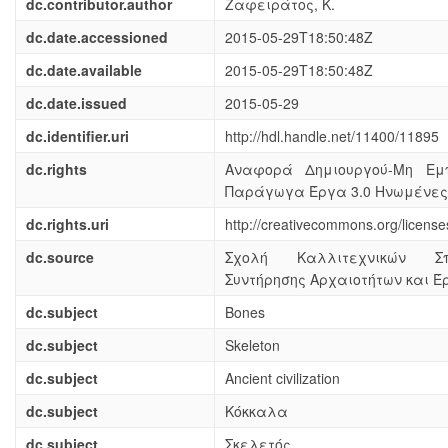
dc.contributor.author
Ζαφειράτος, Κ.
dc.date.accessioned
2015-05-29T18:50:48Z
dc.date.available
2015-05-29T18:50:48Z
dc.date.issued
2015-05-29
dc.identifier.uri
http://hdl.handle.net/11400/11895
dc.rights
Αναφορά Δημιουργού-Μη Εμπ
Παράγωγα Έργα 3.0 Ηνωμένες 
dc.rights.uri
http://creativecommons.org/license
dc.source
Σχολή Καλλιτεχνικών Σ
Συντήρησης Αρχαιοτήτων και Έ
dc.subject
Bones
dc.subject
Skeleton
dc.subject
Ancient civilization
dc.subject
Κόκκαλα
dc.subject
Σκελετός