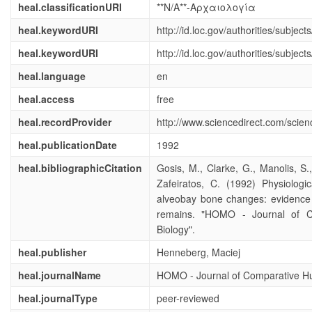
heal.classificationURI
**N/A**-Αρχαιολογία
heal.keywordURI
http://id.loc.gov/authorities/subje
heal.keywordURI
http://id.loc.gov/authorities/subje
heal.language
en
heal.access
free
heal.recordProvider
http://www.sciencedirect.com/scie
heal.publicationDate
1992
heal.bibliographicCitation
Gosis, M., Clarke, G., Manolis, S.
Zafeiratos, C. (1992) Physiologic
alveobay bone changes: evidence
remains. "HOMO - Journal of 
Biology".
heal.publisher
Henneberg, Maciej
heal.journalName
HOMO - Journal of Comparative H
heal.journalType
peer-reviewed