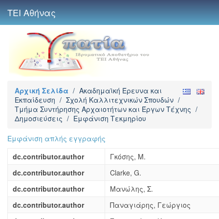
ΤΕΙ Αθήνας
Αρχική Σελίδα
/
Ακαδημαϊκή Έρευνα και
Εκπαίδευση
/
Σχολή Καλλιτεχνικών Σπουδών
/
Τμήμα Συντήρησης Αρχαιοτήτων και Έργων Τέχνης
/
Δημοσιεύσεις
/
Εμφάνιση Τεκμηρίου
Εμφάνιση απλής εγγραφής
dc.contributor.author
Γκόσης, Μ.
dc.contributor.author
Clarke, G.
dc.contributor.author
Μανώλης, Σ.
dc.contributor.author
Παναγιάρης, Γεώργιος