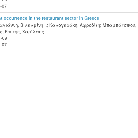
-07
t occurrence in the restaurant sector in Greece
γιάννη, Βιλελμίνη Ι.
;
Καλογεράκη, Αφροδίτη
;
Μπαμπάτσικου,
ς
;
Κουτής, Χαρίλαος
1-09
-07