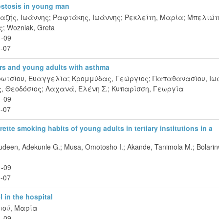
rostosis in young man
αζής, Ιωάννης
;
Ραφτάκης, Ιωάννης
;
Ρεκλείτη, Μαρία
;
Μπελιώτ
ς
;
Wozniak, Greta
1-09
-07
rs and young adults with asthma
ρωτσίου, Ευαγγελία
;
Κρομμύδας, Γεώργιος
;
Παπαθανασίου, Ιω
, Θεοδόσιος
;
Λαχανά, Ελένη Σ.
;
Κυπαρίσση, Γεωργία
1-09
-07
rette smoking habits of young adults in tertiary institutions in a
udeen, Adekunle G.
;
Musa, Omotosho I.
;
Akande, Tanimola M.
;
Bolari
1-09
-07
l in the hospital
ιού, Μαρία
1-09