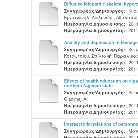
Diffusive idiopathic skeletal hype
Συγγραφέας/Δημιουργός:
Κυρι
Εμμανουήλ
;
Λαλούσης, Αθανάσιο
Ημερομηνία Δημοσίευσης:
201
Ημερομηνία Δημιουργίας:
2011
Anxiety and depression in teenage
Συγγραφέας/Δημιουργός:
Κοτ
Κοτρωτσίου, Στυλιανή
;
Παραλίκας
Ημερομηνία Δημοσίευσης:
201
Ημερομηνία Δημιουργίας:
2011
Effects of health education on ciga
northern Nigerian state
Συγγραφέας/Δημιουργός:
Sala
Oladimeji A.
Ημερομηνία Δημοσίευσης:
201
Ημερομηνία Δημιουργίας:
2011
Ιntersectorial relations of personne
Συγγραφέας/Δημιουργός:
Μαν
Ημερομηνία Δημοσίευσης:
201