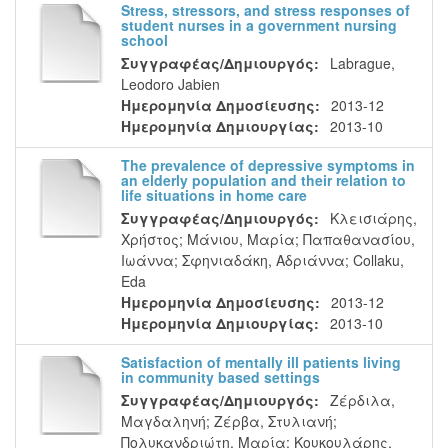
Stress, stressors, and stress responses of
student nurses in a government nursing
school
Συγγραφέας/Δημιουργός:
Labrague,
Leodoro Jabien
Ημερομηνία Δημοσίευσης:
2013-12
Ημερομηνία Δημιουργίας:
2013-10
The prevalence of depressive symptoms in
an elderly population and their relation to
life situations in home care
Συγγραφέας/Δημιουργός:
Κλεισιάρης,
Χρήστος
;
Μάνιου, Μαρία
;
Παπαθανασίου,
Ιωάννα
;
Σφηνιαδάκη, Αδριάννα
;
Collaku,
Eda
Ημερομηνία Δημοσίευσης:
2013-12
Ημερομηνία Δημιουργίας:
2013-10
Satisfaction of mentally ill patients living
in community based settings
Συγγραφέας/Δημιουργός:
Ζέρδιλα,
Μαγδαληνή
;
Ζέρβα, Στυλιανή
;
Πολυκανδριώτη, Μαρία
;
Κουκουλάρης,