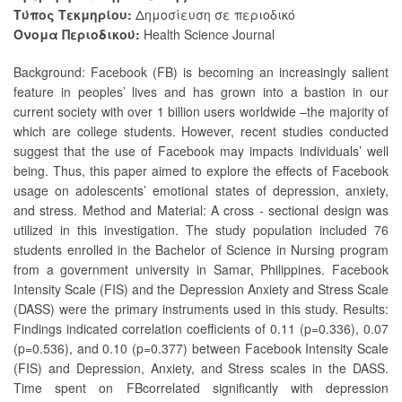
Τύπος Τεκμηρίου:
Δημοσίευση σε περιοδικό
Όνομα Περιοδικού:
Health Science Journal
Background: Facebook (FB) is becoming an increasingly salient
feature in peoples’ lives and has grown into a bastion in our
current society with over 1 billion users worldwide –the majority of
which are college students. However, recent studies conducted
suggest that the use of Facebook may impacts individuals’ well
being. Thus, this paper aimed to explore the effects of Facebook
usage on adolescents’ emotional states of depression, anxiety,
and stress. Method and Material: A cross - sectional design was
utilized in this investigation. The study population included 76
students enrolled in the Bachelor of Science in Nursing program
from a government university in Samar, Philippines. Facebook
Intensity Scale (FIS) and the Depression Anxiety and Stress Scale
(DASS) were the primary instruments used in this study. Results:
Findings indicated correlation coefficients of 0.11 (p=0.336), 0.07
(p=0.536), and 0.10 (p=0.377) between Facebook Intensity Scale
(FIS) and Depression, Anxiety, and Stress scales in the DASS.
Time spent on FBcorrelated significantly with depression