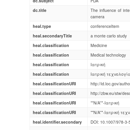
dc.subject
PDA
dc.title
The influence of inte
camera
heal.type
conferenceItem
heal.secondaryTitle
a monte carlo study
heal.classification
Medicine
heal.classification
Medical technology
heal.classification
Ιατρική
heal.classification
Ιατρική τεχνολογί
heal.classificationURI
http://id.loc.gov/aut
heal.classificationURI
http://zbw.eu/stw/des
heal.classificationURI
**N/A**-Ιατρική
heal.classificationURI
**N/A**-Ιατρική τε
heal.identifier.secondary
DOI: 10.1007/978-3