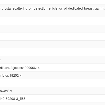
r-crystal scattering on detection efficiency of dedicated breast gamm
α
horities/subjects/sh00006614
criptor/18252-4
χνολογία
-540-89208-3_588