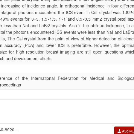
increasing of incidence angle. In orthogonal incidence in four differen
centage of photons encounters the ICS event in CsI crystal was 1.82%
49% events for 3×3, 1.5×1.5, 1×1 and 0.5×0.5 mm2 crystal pixel siz
re less than NaI and LaBr3 crystals. Also in the oblique incidence, in al
ystal the photons encountered ICS events were less than NaI and LaBr3
lts, The CsI crystal from the point of view of higher detection efficienc
on accuracy (PDA) and lower ICS is preferable. However, the optima
size for high resolution breast imaging are still open questions whic
rch and development efforts.
rence of the International Federation for Medical and Biologica
roceedings
-8920 ...
Άνοιγ