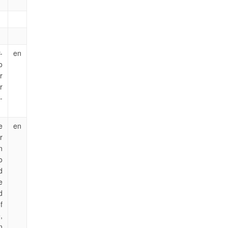
-
en
o
r
r
-
e
en
r
n
o
d
e
d
f
,
n