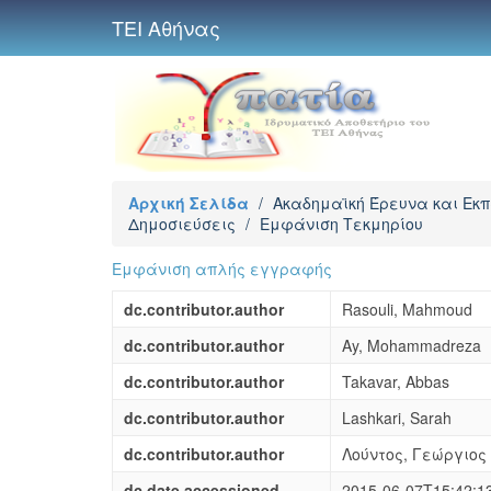
ΤΕΙ Αθήνας
Αρχική Σελίδα
/
Ακαδημαϊκή Έρευνα και Εκ
Δημοσιεύσεις
/
Εμφάνιση Τεκμηρίου
Εμφάνιση απλής εγγραφής
dc.contributor.author
Rasouli, Mahmoud
dc.contributor.author
Ay, Mohammadreza
dc.contributor.author
Takavar, Abbas
dc.contributor.author
Lashkari, Sarah
dc.contributor.author
Λούντος, Γεώργιος
dc.date.accessioned
2015-06-07T15:42:1