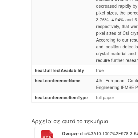
decreased rapidly by 
pixel sizes, the per
3.76%, 4.94% and 6.
respectively, that we
pixel sizes of CsI cr
According to our resu
and position detecti
crystal material and 
require further resea
heal.fullTextAvailability
true
heal.conferenceName
4th European Confe
Engineering IFMBE P
heal.conferenceItemType
full paper
Αρχεία σε αυτό το τεκμήριο
Όνομα:
chp%3A10.1007%2F978-3-540