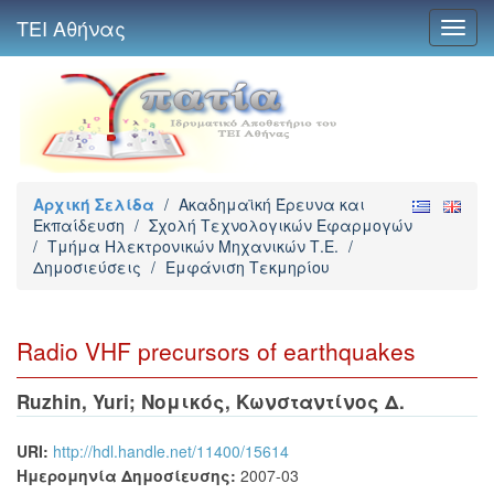
ΤΕΙ Αθήνας
Toggl
navig
Αρχική Σελίδα
/
Ακαδημαϊκή Έρευνα και
Εκπαίδευση
/
Σχολή Τεχνολογικών Εφαρμογών
/
Τμήμα Ηλεκτρονικών Μηχανικών Τ.Ε.
/
Δημοσιεύσεις
/
Εμφάνιση Τεκμηρίου
Radio VHF precursors of earthquakes
Ruzhin, Yuri
;
Νομικός, Κωνσταντίνος Δ.
URI:
http://hdl.handle.net/11400/15614
Ημερομηνία Δημοσίευσης:
2007-03