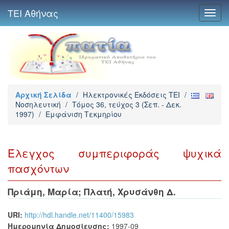
ΤΕΙ Αθήνας
Toggl
navig
Αρχική Σελίδα
/
Ηλεκτρονικές Εκδόσεις TEI
/
Νοσηλευτική
/
Τόμος 36, τεύχος 3 (Σεπ. - Δεκ.
1997)
/
Εμφάνιση Τεκμηρίου
Έλεγχος συμπεριφοράς ψυχικά
πασχόντων
Πριάμη, Μαρία
;
Πλατή, Χρυσάνθη Δ.
URI:
http://hdl.handle.net/11400/15983
Ημερομηνία Δημοσίευσης:
1997-09