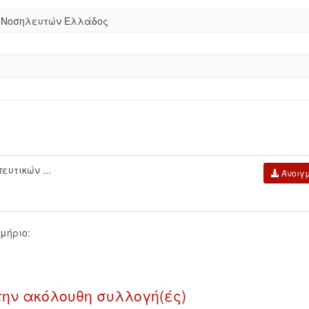
ς Νοσηλευτών Ελλάδος
υτικών ...
Άνοιγ
μήριο:
την ακόλουθη συλλογή(ές)