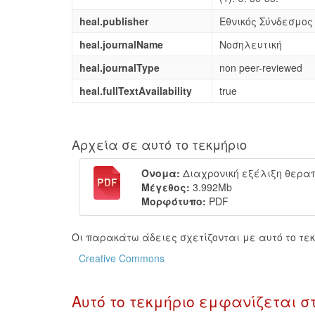
heal.publisher
Εθνικός Σύνδεσμο
heal.journalName
Νοσηλευτική
heal.journalType
non peer-reviewed
heal.fullTextAvailability
true
Αρχεία σε αυτό το τεκμήριο
Όνομα:
Διαχρονική εξέλιξη θεραπε
Μέγεθος:
3.992Mb
Μορφότυπο:
PDF
Οι παρακάτω άδειες σχετίζονται με αυτό το τεκ
Creative Commons
Αυτό το τεκμήριο εμφανίζεται σ