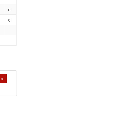
el
el
μα