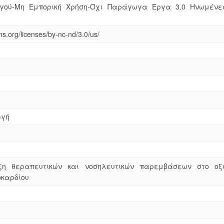
γού-Μη Εμπορική Χρήση-Όχι Παράγωγα Έργα 3.0 Ηνωμένε
s.org/licenses/by-nc-nd/3.0/us/
ωγή
ιξη θεραπευτικών και νοσηλευτικών παρεμβάσεων στο οξ
καρδίου