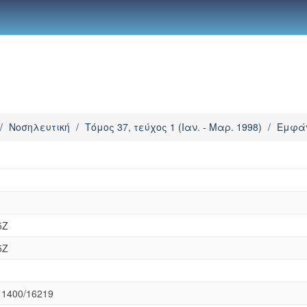
/
Νοσηλευτική
/
Τόμος 37, τεύχος 1 (Ιαν. - Μαρ. 1998)
/
Εμφάν
.
5Z
5Z
t/11400/16219