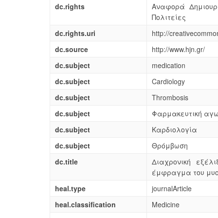
dc.rights
Αναφορά Δημιουρ
Πολιτείες
dc.rights.uri
http://creativecommon
dc.source
http://www.hjn.gr/
dc.subject
medication
dc.subject
Cardiology
dc.subject
Thrombosis
dc.subject
Φαρμακευτική αγ
dc.subject
Καρδιολογία
dc.subject
Θρόμβωση
dc.title
Διαχρονική εξέλ
έμφραγμα του μυο
heal.type
journalArticle
heal.classification
Medicine