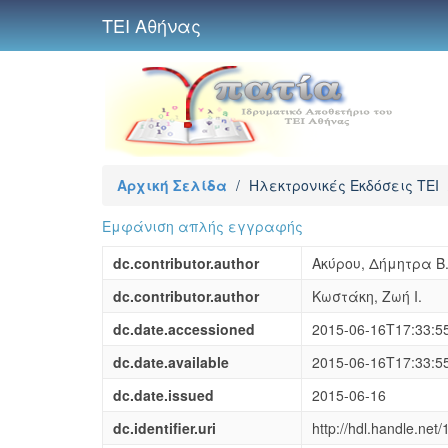
ΤΕΙ Αθήνας
Αρχική Σελίδα
/
Ηλεκτρονικές Εκδόσεις TEI
Εμφάνιση απλής εγγραφής
dc.contributor.author
Ακύρου, Δήμητρα Β
dc.contributor.author
Κωστάκη, Ζωή Ι.
dc.date.accessioned
2015-06-16T17:33:5
dc.date.available
2015-06-16T17:33:5
dc.date.issued
2015-06-16
dc.identifier.uri
http://hdl.handle.ne