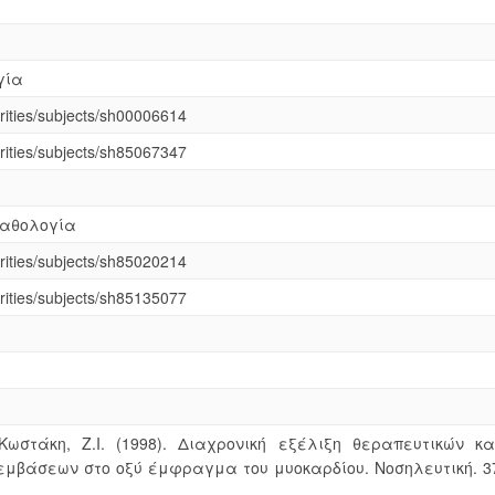
γία
horities/subjects/sh00006614
horities/subjects/sh85067347
 παθολογία
horities/subjects/sh85020214
horities/subjects/sh85135077
Κωστάκη, Ζ.Ι. (1998). Διαχρονική εξέλιξη θεραπευτικών κα
εμβάσεων στο οξύ έμφραγμα του μυοκαρδίου. Νοσηλευτική. 3