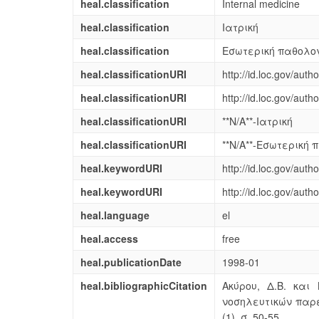
heal.classification
Internal medicine
heal.classification
Ιατρική
heal.classification
Εσωτερική παθολο
heal.classificationURI
http://id.loc.gov/aut
heal.classificationURI
http://id.loc.gov/aut
heal.classificationURI
**N/A**-Ιατρική
heal.classificationURI
**N/A**-Εσωτερική
heal.keywordURI
http://id.loc.gov/aut
heal.keywordURI
http://id.loc.gov/aut
heal.language
el
heal.access
free
heal.publicationDate
1998-01
heal.bibliographicCitation
Ακύρου, Δ.Β. και 
νοσηλευτικών παρ
(1). σ. 50-55.