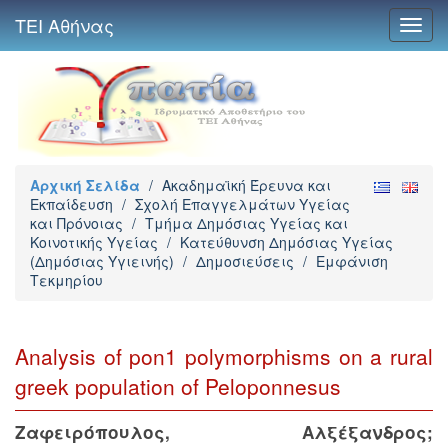
ΤΕΙ Αθήνας
Toggl
navig
Αρχική Σελίδα
/
Ακαδημαϊκή Έρευνα και
Εκπαίδευση
/
Σχολή Επαγγελμάτων Υγείας
και Πρόνοιας
/
Τμήμα Δημόσιας Υγείας και
Κοινοτικής Υγείας
/
Κατεύθυνση Δημόσιας Υγείας
(Δημόσιας Υγιεινής)
/
Δημοσιεύσεις
/
Εμφάνιση
Τεκμηρίου
Analysis of pon1 polymorphisms on a rural
greek population of Peloponnesus
Ζαφειρόπουλος, Αλξέξανδρος
;