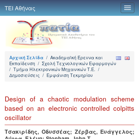
ΤΕΙ Αθήνας
Toggl
navig
Αρχική Σελίδα
/
Ακαδημαϊκή Έρευνα και
Εκπαίδευση
/
Σχολή Τεχνολογικών Εφαρμογών
/
Τμήμα Ηλεκτρονικών Μηχανικών Τ.Ε.
/
Δημοσιεύσεις
/
Εμφάνιση Τεκμηρίου
Design of a chaotic modulation scheme
based on an electronic controlled colpitts
oscillator
Τσακιρίδης, Οδυσσέας
;
Ζέρβας, Ευάγγελος
;
Λύτρα, Ελένη
;
Stonham, John T.