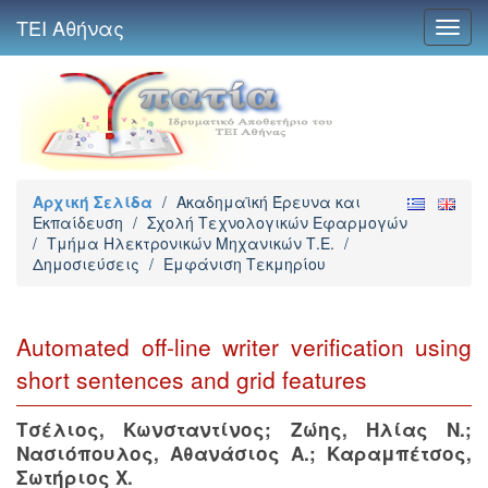
ΤΕΙ Αθήνας
Toggl
navig
Αρχική Σελίδα
/
Ακαδημαϊκή Έρευνα και
Εκπαίδευση
/
Σχολή Τεχνολογικών Εφαρμογών
/
Τμήμα Ηλεκτρονικών Μηχανικών Τ.Ε.
/
Δημοσιεύσεις
/
Εμφάνιση Τεκμηρίου
Automated off-line writer verification using
short sentences and grid features
Τσέλιος, Κωνσταντίνος
;
Ζώης, Ηλίας Ν.
;
Νασιόπουλος, Αθανάσιος Α.
;
Καραμπέτσος,
Σωτήριος Χ.