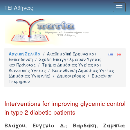
ΤΕΙ Αθήνας
Toggl
navig
Αρχική Σελίδα
/
Ακαδημαϊκή Έρευνα και
Εκπαίδευση
/
Σχολή Επαγγελμάτων Υγείας
και Πρόνοιας
/
Τμήμα Δημόσιας Υγείας και
Κοινοτικής Υγείας
/
Κατεύθυνση Δημόσιας Υγείας
(Δημόσιας Υγιεινής)
/
Δημοσιεύσεις
/
Εμφάνιση
Τεκμηρίου
Interventions for improving glycemic control
in type 2 diabetic patients
Βλάχου, Ευγενία Δ.
;
Βαρδάκη, Ζαμπία
;