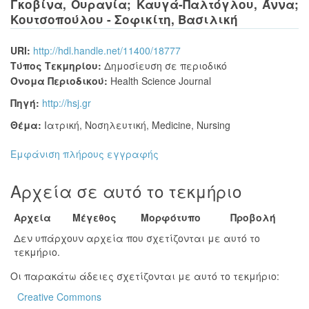
Γκοβίνα, Ουρανία
;
Καυγά-Παλτόγλου, Άννα
;
Κουτσοπούλου - Σοφικίτη, Βασιλική
URI:
http://hdl.handle.net/11400/18777
Τύπος Τεκμηρίου:
Δημοσίευση σε περιοδικό
Όνομα Περιοδικού:
Health Science Journal
Πηγή:
http://hsj.gr
Θέμα:
Ιατρική
,
Νοσηλευτική
,
Medicine
,
Nursing
Εμφάνιση πλήρους εγγραφής
Αρχεία σε αυτό το τεκμήριο
Αρχεία
Μέγεθος
Μορφότυπο
Προβολή
Δεν υπάρχουν αρχεία που σχετίζονται με αυτό το
τεκμήριο.
Οι παρακάτω άδειες σχετίζονται με αυτό το τεκμήριο:
Creative Commons