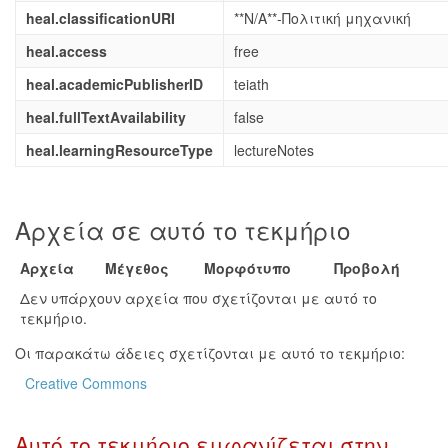
heal.classificationURI
**N/A**-Πολιτική μηχανική
heal.access
free
heal.academicPublisherID
teiath
heal.fullTextAvailability
false
heal.learningResourceType
lectureNotes
Αρχεία σε αυτό το τεκμήριο
Αρχεία
Μέγεθος
Μορφότυπο
Προβολή
Δεν υπάρχουν αρχεία που σχετίζονται με αυτό το
τεκμήριο.
Οι παρακάτω άδειες σχετίζονται με αυτό το τεκμήριο:
Creative Commons
Αυτό το τεκμήριο εμφανίζεται στην