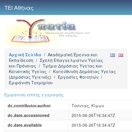
ΤΕΙ Αθήνας
Αρχική Σελίδα
/
Ακαδημαϊκή Έρευνα και
Εκπαίδευση
/
Σχολή Επαγγελμάτων Υγείας
και Πρόνοιας
/
Τμήμα Δημόσιας Υγείας και
Κοινοτικής Υγείας
/
Κατεύθυνση Δημόσιας Υγείας
(Δημόσιας Υγιεινής)
/
Εργασίες Φοιτητών
/
Εμφάνιση Τεκμηρίου
Εμφάνιση απλής εγγραφής
dc.contributor.author
Τούντας, Κίμων
dc.date.accessioned
2015-06-26T16:34:47Z
dc.date.available
2015-06-26T16:34:47Z