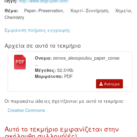
Πηγή:
http://www.degruyter.com/
Θέμα:
Paper--Preservation
,
Χαρτί--Συντήρηση
,
Χημεία
,
Chemistry
Εμφάνιση πλήρους εγγραφής
Αρχεία σε αυτό το τεκμήριο
Όνομα:
zervos_alexopoulou_paper_conse
...
Μέγεθος:
52.31Kb
Μορφότυπο:
PDF
Άνοιγμα
Οι παρακάτω άδειες σχετίζονται με αυτό το τεκμήριο:
Creative Commons
Αυτό το τεκμήριο εμφανίζεται στην
ακόλουθη συλλογή(ές)