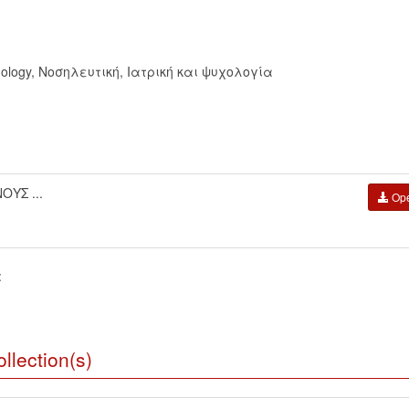
ology
,
Νοσηλευτική
,
Ιατρική και ψυχολογία
ΥΣ ...
Op
:
llection(s)