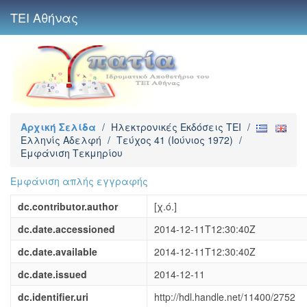
ΤΕΙ Αθήνας
Αρχική Σελίδα
/
Ηλεκτρονικές Εκδόσεις TEI
/
Ελληνίς Αδελφή
/
Τεύχος 41 (Ιούνιος 1972)
/
Εμφάνιση Τεκμηρίου
Εμφάνιση απλής εγγραφής
dc.contributor.author
[χ.ό.]
dc.date.accessioned
2014-12-11T12:30:40Z
dc.date.available
2014-12-11T12:30:40Z
dc.date.issued
2014-12-11
dc.identifier.uri
http://hdl.handle.net/11400/2752