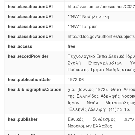
heal.classificationURI
http://skos.um.es/unescothes/C02
heal.classificationURI
**N/A**-Νοσηλευτική
heal.classificationURI
**N/A**-Ιατρική
heal.classificationURI
http://id.loc.gov/authorities/subje
heal.access
free
heal.recordProvider
Τεχνολογικό Εκπαιδευτικό Ίδρ
Σχολή Επαγγελμάτων Υγ
Πρόνοιας. Τμήμα Νοσηλευτικής
heal.publicationDate
1972-06
heal.bibliographicCitation
χ.ό. (Ιούνιος 1972). Θεία Λει
της Ελληνίδος Αδελφής Νοσοκ
Ιερόν Ναόν Μητροπόλεω
"Ελληνίς Αδελφή". (41):13-15.
heal.publisher
Εθνικός Σύνδεσμος Διπλ
Νοσοκόμων Ελλάδος