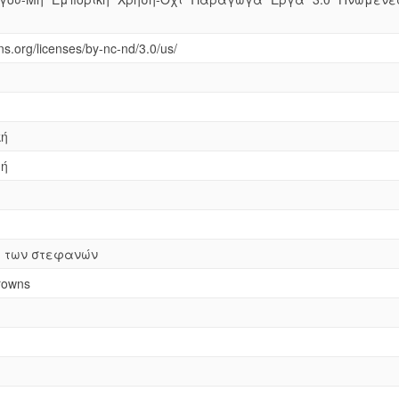
s.org/licenses/by-nc-nd/3.0/us/
κή
γή
η των στεφανών
crowns