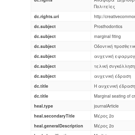
Πολιτείες
dc.rights.uri
http://creativecommon
dc.subject
Prosthodontics
dc.subject
marginal fiting
dc.subject
Οδοντική προσθετι
dc.subject
αυχενική εφαρμο
dc.subject
τελική συγκόλληση
dc.subject
αυχενική έδραση
dc.title
Η αυχενική έδρασ
dc.title
Marginal seating of 
heal.type
journalArticle
heal.secondaryTitle
Μέρος 2ο
heal.generalDescription
Μέρος 2ο