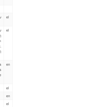
ν
el
ν
el
η
ι
,
η
a
en
s
e
el
en
el