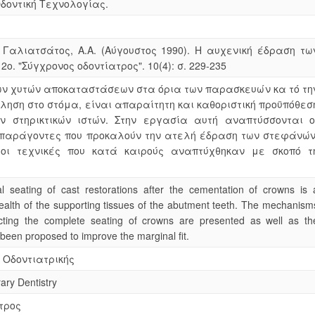
δοντική Τεχνολογίας.
, Γαλιατσάτος, Α.Α. (Αύγουστος 1990). Η αυχενική έδραση τω
ο. "Σύγχρονος οδοντίατρος". 10(4): σ. 229-235
ων χυτών αποκαταστάσεων στα όρια των παρασκευών κα τό τη
λληση στο στόμα, είναι απαραίτητη και καθοριστική προϋπόθεσ
ν στηρικτικών ιστών. Στην εργασία αυτή αναπτύσσονται ο
ι παράγοντες που προκαλούν την ατελή έδραση των στεφάνών
 οι τεχνικές που κατά καιρούς αναπτύχθηκαν με σκοπό τ
l seating of cast restorations after the cementation of crowns is 
health of the supporting tissues of the abutment teeth. The mechanism
ecting the complete seating of crowns are presented as well as th
been proposed to improve the marginal fit.
 Οδοντιατρικής
ary Dentistry
τρος