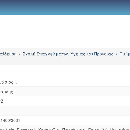
παίδευση
/
Σχολή Επαγγελμάτων Υγείας και Πρόνοιας
/
Τμήμ
άσιος Ι.
τείδης
7Z
/11400/3031
γού-Μη Εμπορική Χρήση-Όχι Παράγωγα Έργα 3.0 Ηνωμένε