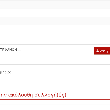
t
ΤΕΦΑΝΩΝ ...
Άνοιγ
μήριο:
την ακόλουθη συλλογή(ές)