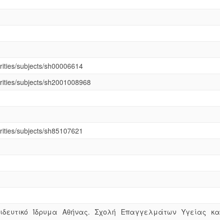
horities/subjects/sh00006614
horities/subjects/sh2001008968
horities/subjects/sh85107621
αιδευτικό Ίδρυμα Αθήνας. Σχολή Επαγγελμάτων Υγείας κα