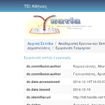
ΤΕΙ Αθήνας
Αρχική Σελίδα
/
Ακαδημαϊκή Έρευνα και Εκ
Δημοσιεύσεις
/
Εμφάνιση Τεκμηρίου
Εμφάνιση απλής εγγραφής
dc.contributor.author
Καραγιάννης, Αθαν
dc.contributor.author
Γαλιατσάτος, Αρισ
dc.date.accessioned
2014-12-19T16:03:3
dc.date.issued
2014-12-19
dc.identifier.uri
http://hdl.handle.net
dc.rights
Αναφορά Δημιουρ