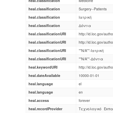
heal.classification
Medicine
heal.classification
Surgery--Patients
heal.classification
Ιατρική
heal.classification
Δόντια
heal.classificationURI
http://id.loc.gov/aut
heal.classificationURI
http://id.loc.gov/aut
heal.classificationURI
**N/A**-Ιατρική
heal.classificationURI
**N/A**-Δόντια
heal.keywordURI
http://id.loc.gov/aut
heal.dateAvailable
10000-01-01
heal.language
el
heal.language
en
heal.access
forever
heal.recordProvider
Τεχνολογικό Εκπ