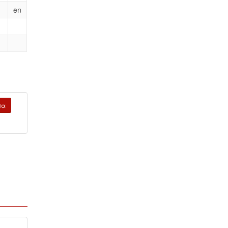
en
μα