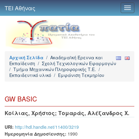
ΤΕΙ Αθήνας
Toggl
navig
Αρχική Σελίδα
/
Ακαδημαϊκή Έρευνα και
Εκπαίδευση
/
Σχολή Τεχνολογικών Εφαρμογών
/
Τμήμα Μηχανικών Πληροφορικής Τ.Ε.
/
Εκπαιδευτικό υλικό
/
Εμφάνιση Τεκμηρίου
GW BASIC
Κοίλιας, Χρήστος
;
Τομαράς, Αλέξανδρος Χ.
URI:
http://hdl.handle.net/11400/3219
Ημερομηνία Δημοσίευσης:
1990