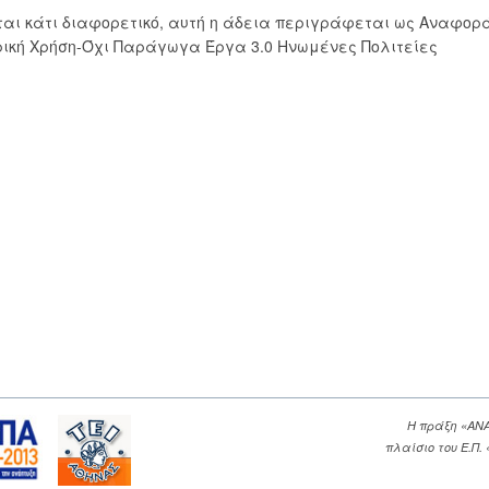
εται κάτι διαφορετικό, αυτή η άδεια περιγράφεται ως Αναφορ
ική Χρήση-Όχι Παράγωγα Έργα 3.0 Ηνωμένες Πολιτείες
Η πράξη «ΑΝ
πλαίσιο του Ε.Π