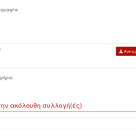
ογραφία
f
Άνοιγ
μήριο:
την ακόλουθη συλλογή(ές)