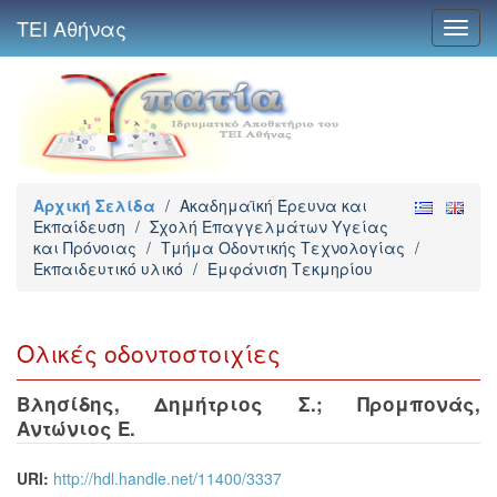
ΤΕΙ Αθήνας
Toggl
navig
Αρχική Σελίδα
/
Ακαδημαϊκή Έρευνα και
Εκπαίδευση
/
Σχολή Επαγγελμάτων Υγείας
και Πρόνοιας
/
Τμήμα Οδοντικής Τεχνολογίας
/
Εκπαιδευτικό υλικό
/
Εμφάνιση Τεκμηρίου
Ολικές οδοντοστοιχίες
Βλησίδης, Δημήτριος Σ.
;
Προμπονάς,
Αντώνιος Ε.
URI:
http://hdl.handle.net/11400/3337