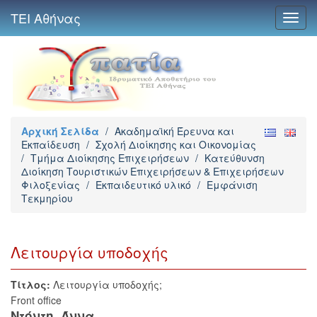
ΤΕΙ Αθήνας
Toggl
navig
Αρχική Σελίδα
/
Ακαδημαϊκή Έρευνα και
Εκπαίδευση
/
Σχολή Διοίκησης και Οικονομίας
/
Τμήμα Διοίκησης Επιχειρήσεων
/
Κατεύθυνση
Διοίκηση Τουριστικών Επιχειρήσεων & Επιχειρήσεων
Φιλοξενίας
/
Εκπαιδευτικό υλικό
/
Εμφάνιση
Τεκμηρίου
Λειτουργία υποδοχής
Τίτλος:
Λειτουργία υποδοχής;
Front office
Ντόντη, Άννα