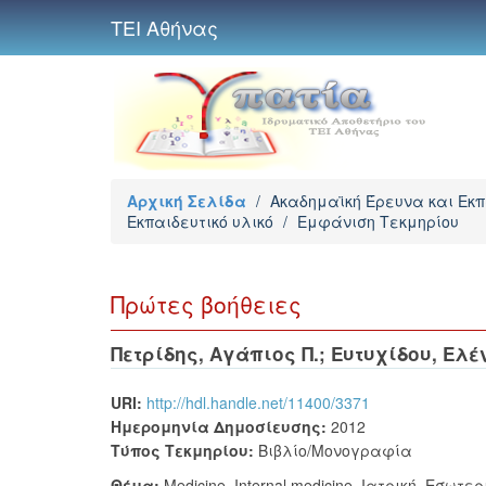
ΤΕΙ Αθήνας
Αρχική Σελίδα
/
Ακαδημαϊκή Έρευνα και Εκ
Εκπαιδευτικό υλικό
/
Εμφάνιση Τεκμηρίου
Πρώτες βοήθειες
Πετρίδης, Αγάπιος Π.
;
Ευτυχίδου, Ελέν
URI:
http://hdl.handle.net/11400/3371
Ημερομηνία Δημοσίευσης:
2012
Τύπος Τεκμηρίου:
Βιβλίο/Μονογραφία
Θέμα:
Medicine
,
Internal medicine
,
Ιατρική
,
Εσωτερ