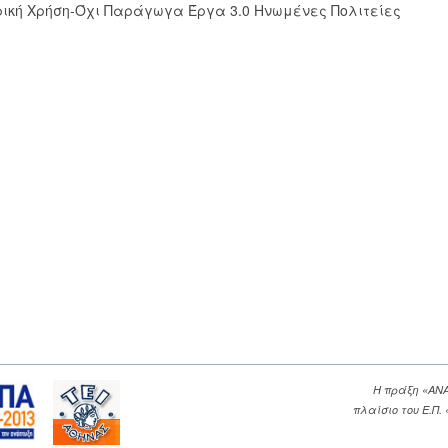
ική Χρήση-Όχι Παράγωγα Έργα 3.0 Ηνωμένες Πολιτείες
Η πράξη «ΑΝ
πλαίσιο του Ε.Π