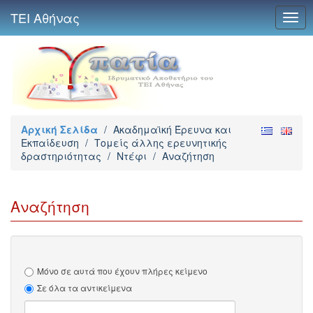
ΤΕΙ Αθήνας
Togg
navig
Αρχική Σελίδα
/
Ακαδημαϊκή Έρευνα και
Εκπαίδευση
/
Τομείς άλλης ερευνητικής
δραστηριότητας
/
Ντέφι
/
Αναζήτηση
Αναζήτηση
Μόνο σε αυτά που έχουν πλήρες κείμενο
Σε όλα τα αντικείμενα