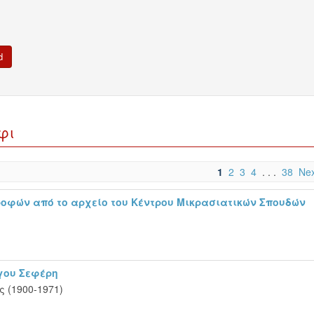
φι
1
2
3
4
. . .
38
Nex
ροφών από το αρχείο του Κέντρου Μικρασιατικών Σπουδών
ργου Σεφέρη
 (1900-1971)