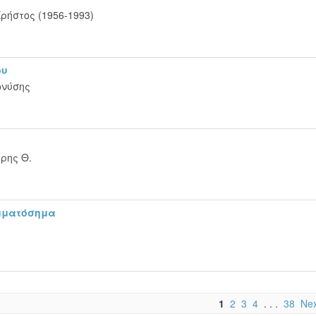
ρήστος (1956-1993)
ου
ονύσης
ρης Θ.
μματόσημα
ς
1
2
3
4
. . .
38
Nex