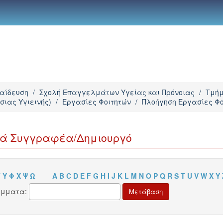
παίδευση
/
Σχολή Επαγγελμάτων Υγείας και Πρόνοιας
/
Τμήμ
σιας Υγιεινής)
/
Εργασίες Φοιτητών
/
Πλοήγηση Εργασίες Φ
νά Συγγραφέα/Δημιουργό
Τ
Υ
Φ
Χ
Ψ
Ω
A
B
C
D
E
F
G
H
I
J
K
L
M
N
O
P
Q
R
S
T
U
V
W
X
Y
άμματα: