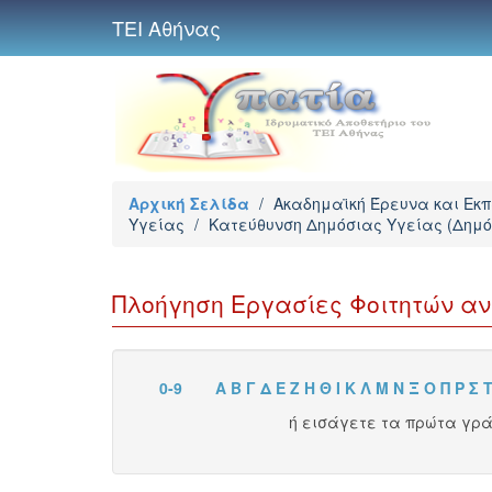
ΤΕΙ Αθήνας
Αρχική Σελίδα
/
Ακαδημαϊκή Έρευνα και Εκ
Υγείας
/
Κατεύθυνση Δημόσιας Υγείας (Δημό
Πλοήγηση Εργασίες Φοιτητών α
0-9
Α
Β
Γ
Δ
Ε
Ζ
Η
Θ
Ι
Κ
Λ
Μ
Ν
Ξ
Ο
Π
Ρ
Σ
ή εισάγετε τα πρώτα γρ