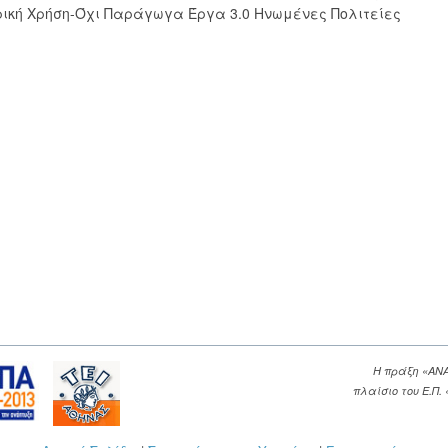
ική Χρήση-Όχι Παράγωγα Έργα 3.0 Ηνωμένες Πολιτείες
Η πράξη «ΑΝ
πλαίσιο του Ε.Π