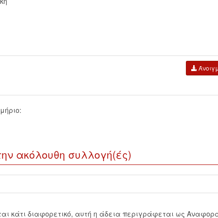
κή
Άνοιγ
μήριο:
την ακόλουθη συλλογή(ές)
εται κάτι διαφορετικό, αυτή η άδεια περιγράφεται ως Αναφορ