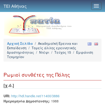
ΤΕΙ Αθήνας
Toggl
navig
Αρχική Σελίδα
/
Ακαδημαϊκή Έρευνα και
Εκπαίδευση
/
Τομείς άλλης ερευνητικής
δραστηριότητας
/
Ντέφι
/
Τεύχος 15
/
Εμφάνιση
Τεκμηρίου
Ρωμιοί συνθέτες της Πόλης
[χ.ό.]
URI:
http://hdl.handle.net/11400/3886
Ημερομηνία Δημοσίευσης:
1988