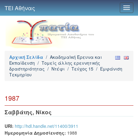
ΤΕΙ Αθήνας
Toggl
navig
Αρχική Σελίδα
/
Ακαδημαϊκή Έρευνα και
Εκπαίδευση
/
Τομείς άλλης ερευνητικής
δραστηριότητας
/
Ντέφι
/
Τεύχος 15
/
Εμφάνιση
Τεκμηρίου
1987
Σαββάτης, Νίκος
URI:
http://hdl.handle.net/11400/3911
Ημερομηνία Δημοσίευσης:
1988