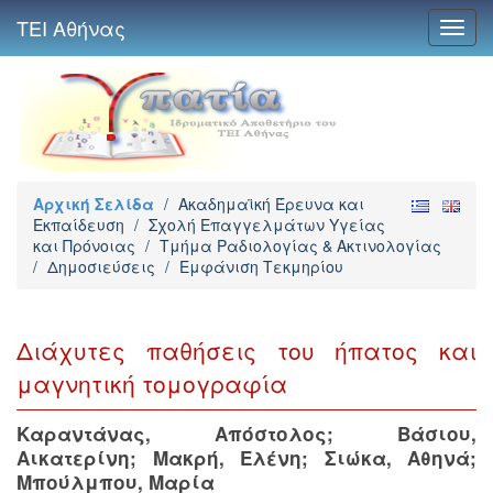
ΤΕΙ Αθήνας
Toggl
navig
Αρχική Σελίδα
/
Ακαδημαϊκή Έρευνα και
Εκπαίδευση
/
Σχολή Επαγγελμάτων Υγείας
και Πρόνοιας
/
Τμήμα Ραδιολογίας & Ακτινολογίας
/
Δημοσιεύσεις
/
Εμφάνιση Τεκμηρίου
Διάχυτες παθήσεις του ήπατος και
μαγνητική τομογραφία
Καραντάνας, Απόστολος
;
Βάσιου,
Αικατερίνη
;
Μακρή, Ελένη
;
Σιώκα, Αθηνά
;
Μπούλμπου, Μαρία