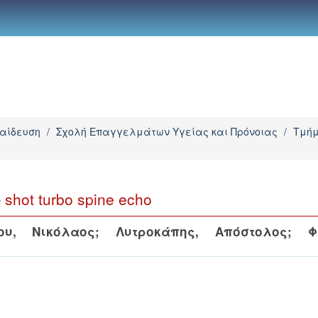
παίδευση
/
Σχολή Επαγγελμάτων Υγείας και Πρόνοιας
/
Τμήμ
hot turbo spine echo
ου, Νικόλαος
;
Λυτροκάπης, Απόστολος
;
Φ