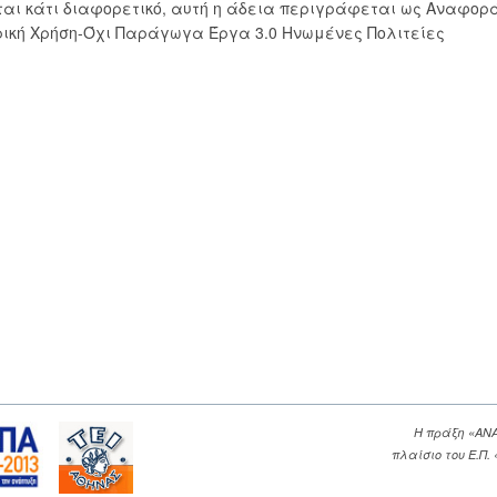
εται κάτι διαφορετικό, αυτή η άδεια περιγράφεται ως Αναφορ
ική Χρήση-Όχι Παράγωγα Έργα 3.0 Ηνωμένες Πολιτείες
Η πράξη «ΑΝ
πλαίσιο του Ε.Π