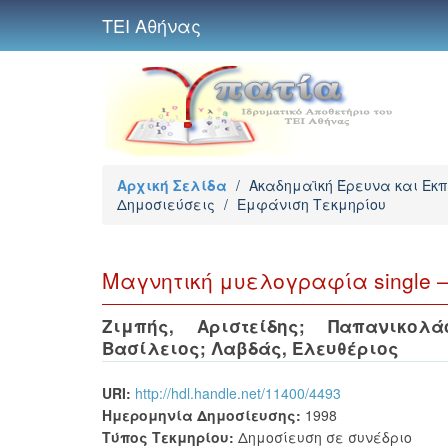
ΤΕΙ Αθήνας
Αρχική Σελίδα
/
Ακαδημαϊκή Έρευνα και Εκ
Δημοσιεύσεις
/
Εμφάνιση Τεκμηρίου
Μαγνητική μυελογραφία single – s
Ζιμπής, Αριστείδης
;
Παπανικολά
Βασίλειος
;
Λαβδάς, Ελευθέριος
URI:
http://hdl.handle.net/11400/4493
Ημερομηνία Δημοσίευσης:
1998
Τύπος Τεκμηρίου:
Δημοσίευση σε συνέδριο