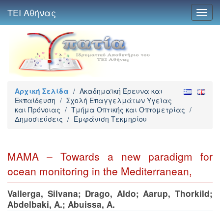
ΤΕΙ Αθήνας
Toggl
navig
Αρχική Σελίδα
/
Ακαδημαϊκή Έρευνα και
Εκπαίδευση
/
Σχολή Επαγγελμάτων Υγείας
και Πρόνοιας
/
Τμήμα Οπτικής και Οπτομετρίας
/
Δημοσιεύσεις
/
Εμφάνιση Τεκμηρίου
MAMA – Towards a new paradigm for
ocean monitoring in the Mediterranean,
Vallerga, Silvana
;
Drago, Aldo
;
Aarup, Thorkild
;
Abdelbaki, A.
;
Abuissa, A.