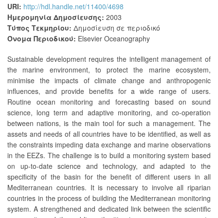
URI:
http://hdl.handle.net/11400/4698
Ημερομηνία Δημοσίευσης:
2003
Τύπος Τεκμηρίου:
Δημοσίευση σε περιοδικό
Όνομα Περιοδικού:
Elsevier Oceanography
Sustainable development requires the intelligent management of
the marine environment, to protect the marine ecosystem,
minimise the impacts of climate change and anthropogenic
influences, and provide benefits for a wide range of users.
Routine ocean monitoring and forecasting based on sound
science, long term and adaptive monitoring, and co-operation
between nations, is the main tool for such a management. The
assets and needs of all countries have to be identified, as well as
the constraints impeding data exchange and marine observations
in the EEZs. The challenge is to build a monitoring system based
on up-to-date science and technology, and adapted to the
specificity of the basin for the benefit of different users in all
Mediterranean countries. It is necessary to involve all riparian
countries in the process of building the Mediterranean monitoring
system. A strengthened and dedicated link between the scientific