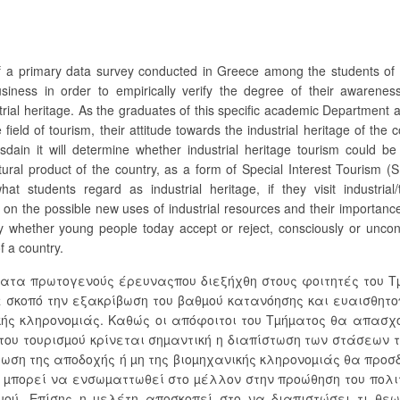
 of a primary data survey conducted in Greece among the students of
business in order to empirically verify the degree of their awarene
ustrial heritage. As the graduates of this specific academic Department 
 field of tourism, their attitude towards the industrial heritage of the c
sdain it will determine whether industrial heritage tourism could be
tural product of the country, as a form of Special Interest Tourism (S
students regard as industrial heritage, if they visit industrial/t
 the possible new uses of industrial resources and their importance
ify whether young people today accept or reject, consciously or uncon
f a country.
ατα πρωτογενούς έρευναςπου διεξήχθη στους φοιτητές του Τ
µε σκοπό την εξακρίβωση του βαθµού κατανόησης και ευαισθητ
ικής κληρονοµιάς. Καθώς οι απόφοιτοι του Τµήµατος θα απασχ
 του τουρισµού κρίνεται σηµαντική η διαπίστωση των στάσεων 
τωση της αποδοχής ή µη της βιοµηχανικής κληρονοµιάς θα προσ
ς µπορεί να ενσωµαττωθεί στο µέλλον στην προώθηση του πολι
µού. Επίσης η µελέτη αποσκοπεί στο να διαπιστώσει τι θεω