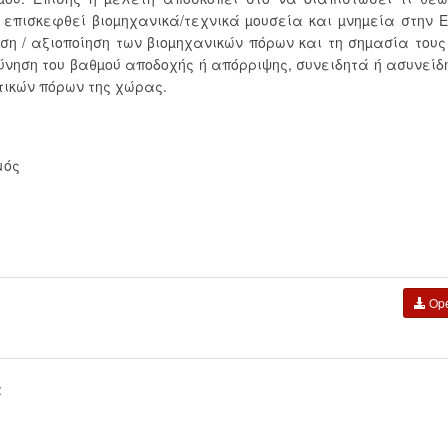
 επισκεφθεί βιοµηχανικά/τεχνικά µουσεία και µνηµεία στην 
ση / αξιοποίηση των βιοµηχανικών πόρων και τη σηµασία τους
εύνηση του βαθµού αποδοχής ή απόρριψης, συνειδητά ή ασυνείδ
τικών πόρων της χώρας.
μός
Op
: