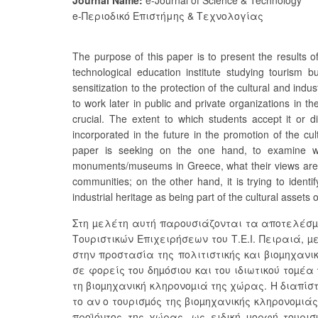
Journal Name:
e-Journal of Science & Technology
e-Περιοδικό Επιστήμης & Τεχνολογίας
The purpose of this paper is to present the results
technological education institute studying tourism 
sensitization to the protection of the cultural and ind
to work later in public and private organizations in the
crucial. The extent to which students accept it or di
incorporated in the future in the promotion of the cul
paper is seeking on the one hand, to examine what 
monuments/museums in Greece, what their views are on
communities; on the other hand, it is trying to ident
industrial heritage as being part of the cultural assets o
Στη µελέτη αυτή παρουσιάζονται τα αποτελέσµ
Τουριστικών Επιχειρήσεων του Τ.Ε.Ι. Πειραιά, 
στην προστασία της πολιτιστικής και βιοµηχαν
σε φορείς του δηµόσιου και του ιδιωτικού τοµέα
τη βιοµηχανική κληρονοµιά της χώρας. Η διαπίσ
το αν ο τουρισµός της βιοµηχανικής κληρονοµιά
προϊόντος της χώρας, ως ειδική µορφή τουρισ