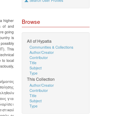
Search User Profiles
Browse
 a higher
ss of and
are going
ountry is
All of Hypatia
 possibly
Communities & Collections
IT). This
Author/Creator
echnical
Contributor
 to local
Title
sciously,
Subject
Type
This Collection
µήµατος
Author/Creator
οποίησης
Contributor
οληθούν
Title
τους για
Subject
διορίσει
Type
τιστικού
ρούν οι