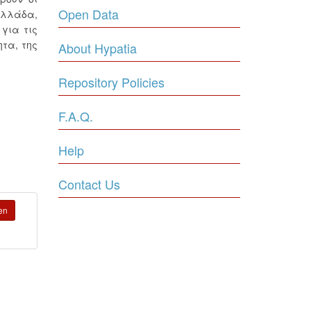
Open Data
Ελλάδα,
 για τις
ητα, της
About Hypatia
Repository Policies
F.A.Q.
Help
Contact Us
en