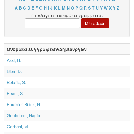
A
B
C
D
E
F
G
H
I
J
K
L
M
N
O
P
Q
R
S
T
U
V
W
X
Y
Z
ή εισάγετε τα πρώτα γράμματα:
Όνοματα Συγγραφέων/Δημιουργών
Assi, H.
Biba, D.
Bolaris, S.
Feast, S.
Fournier-Bidoz, N.
Geahchan, Nagib
Gerbesi, M.