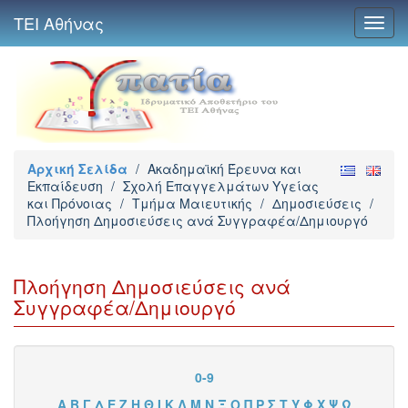
ΤΕΙ Αθήνας
Toggl
navig
Αρχική Σελίδα
/
Ακαδημαϊκή Έρευνα και
Εκπαίδευση
/
Σχολή Επαγγελμάτων Υγείας
και Πρόνοιας
/
Τμήμα Μαιευτικής
/
Δημοσιεύσεις
/
Πλοήγηση Δημοσιεύσεις ανά Συγγραφέα/Δημιουργό
Πλοήγηση Δημοσιεύσεις ανά
Συγγραφέα/Δημιουργό
0-9
Α
Β
Γ
Δ
Ε
Ζ
Η
Θ
Ι
Κ
Λ
Μ
Ν
Ξ
Ο
Π
Ρ
Σ
Τ
Υ
Φ
Χ
Ψ
Ω