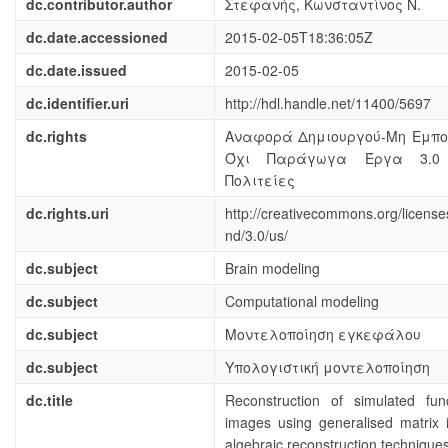
dc.contributor.author
Στεφανής, Κωνσταντίνος Ν.
dc.date.accessioned
2015-02-05T18:36:05Z
dc.date.issued
2015-02-05
dc.identifier.uri
http://hdl.handle.net/11400/5697
dc.rights
Αναφορά Δημιουργού-Μη Εμπορ
Όχι Παράγωγα Έργα 3.0
Πολιτείες
dc.rights.uri
http://creativecommons.org/license
nd/3.0/us/
dc.subject
Brain modeling
dc.subject
Computational modeling
dc.subject
Μοντελοποίηση εγκεφάλου
dc.subject
Υπολογιστική μοντελοποίηση
dc.title
Reconstruction of simulated func
images using generalised matrix 
algebraic reconstruction technique