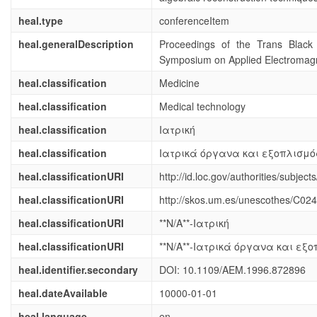
heal.type
conferenceItem
heal.generalDescription
Proceedings of the Trans Blac
Symposium on Applied Electromag
heal.classification
Medicine
heal.classification
Medical technology
heal.classification
Ιατρική
heal.classification
Ιατρικά όργανα και εξοπλισμό
heal.classificationURI
http://id.loc.gov/authorities/subje
heal.classificationURI
http://skos.um.es/unescothes/C02
heal.classificationURI
**N/A**-Ιατρική
heal.classificationURI
**N/A**-Ιατρικά όργανα και εξ
heal.identifier.secondary
DOI: 10.1109/AEM.1996.872896
heal.dateAvailable
10000-01-01
heal.language
en