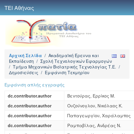
ΤΕΙ Αθήνας
Αρχική Σελίδα
/
Ακαδημαϊκή Έρευνα και
Εκπαίδευση
/
Σχολή Τεχνολογικών Εφαρμογών
/
Τμήμα Μηχανικών Βιοϊατρικής Τεχνολογίας Τ.Ε.
/
Δημοσιεύσεις
/
Εμφάνιση Τεκμηρίου
Εμφάνιση απλής εγγραφής
dc.contributor.author
Βεντούρας, Ερρίκος Μ.
dc.contributor.author
Ουζούνογλου, Νικόλαος Κ.
dc.contributor.author
Παπαγεωργίου, Χαράλαμπος
dc.contributor.author
Ραμπαβίλας, Ανδρέας Ν.