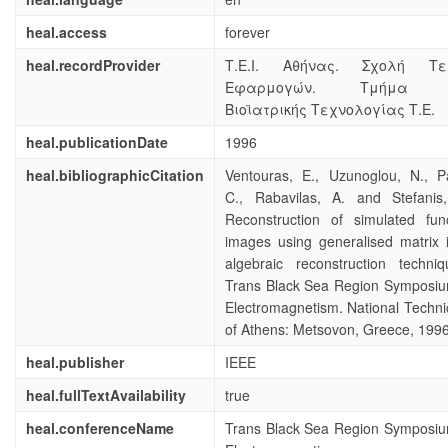
heal.access
forever
heal.recordProvider
Τ.Ε.Ι. Αθήνας. Σχολή Τεχ
Εφαρμογών. Τμήμα Μη
Βιοϊατρικής Τεχνολογίας Τ.Ε.
heal.publicationDate
1996
heal.bibliographicCitation
Ventouras, E., Uzunoglou, N., P
C., Rabavilas, A. and Stefanis
Reconstruction of simulated func
images using generalised matrix 
algebraic reconstruction techni
Trans Black Sea Region Symposiu
Electromagnetism. National Technic
of Athens: Metsovon, Greece, 1996
heal.publisher
IEEE
heal.fullTextAvailability
true
heal.conferenceName
Trans Black Sea Region Symposiu