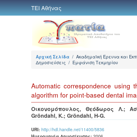
ΤΕΙ Αθήνας
Αρχική Σελίδα
/
Ακαδημαϊκή Έρευνα και Εκ
Δημοσιεύσεις
/
Εμφάνιση Τεκμηρίου
Automatic correspondence using t
algorithm for point-based dental ima
Οικονομόπουλος, Θεόδωρος Λ.
;
Ασ
Gröndahl, K.
;
Gröndahl, H-G.
URI:
http://hdl.handle.net/11400/5836
Ημερομηνία Δημοσίευσης:
2006