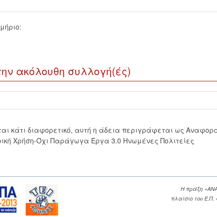
μήριο:
την ακόλουθη συλλογή(ές)
εται κάτι διαφορετικό, αυτή η άδεια περιγράφεται ως Αναφορ
ική Χρήση-Όχι Παράγωγα Έργα 3.0 Ηνωμένες Πολιτείες
Η πράξη «ΑΝ
πλαίσιο του Ε.Π