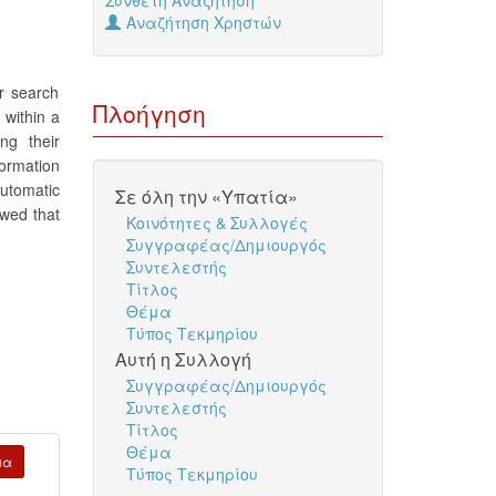
Σύνθετη Αναζήτηση
Αναζήτηση Χρηστών
r search
Πλοήγηση
 within a
ng their
formation
automatic
Σε όλη την «Υπατία»
owed that
Κοινότητες & Συλλογές
Συγγραφέας/Δημιουργός
Συντελεστής
Τίτλος
Θέμα
Τύπος Τεκμηρίου
Αυτή η Συλλογή
Συγγραφέας/Δημιουργός
Συντελεστής
Τίτλος
Θέμα
μα
Τύπος Τεκμηρίου