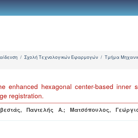
παίδευση
/
Σχολή Τεχνολογικών Εφαρμογών
/
Τμήμα Μηχανικ
he enhanced hexagonal center-based inner s
ge registration.
βεστάς, Παντελής Α.
;
Ματσόπουλος, Γεώργι