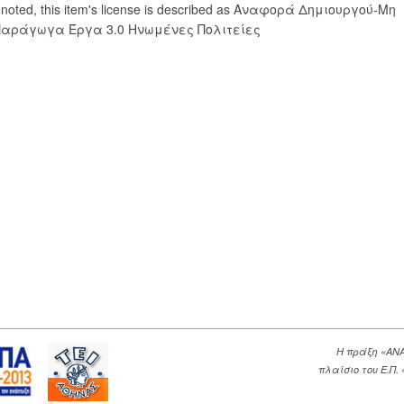
 noted, this item's license is described as Αναφορά Δημιουργού-Μη
Παράγωγα Έργα 3.0 Ηνωμένες Πολιτείες
Η πράξη «ΑΝ
πλαίσιο του Ε.Π