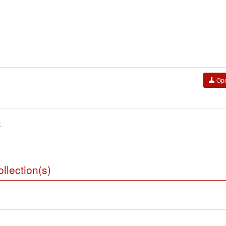
Op
:
llection(s)