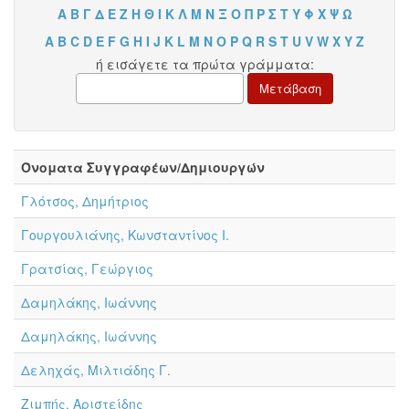
Α
Β
Γ
Δ
Ε
Ζ
Η
Θ
Ι
Κ
Λ
Μ
Ν
Ξ
Ο
Π
Ρ
Σ
Τ
Υ
Φ
Χ
Ψ
Ω
A
B
C
D
E
F
G
H
I
J
K
L
M
N
O
P
Q
R
S
T
U
V
W
X
Y
Z
ή εισάγετε τα πρώτα γράμματα:
Όνοματα Συγγραφέων/Δημιουργών
Γλότσος, Δημήτριος
Γουργουλιάνης, Κωνσταντίνος Ι.
Γρατσίας, Γεώργιος
Δαμηλάκης, Iωάννης
Δαμηλάκης, Ιωάννης
Δεληχάς, Μιλτιάδης Γ.
Ζιμπής, Αριστείδης