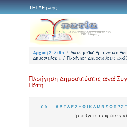
ΤΕΙ Αθήνας
Αρχική Σελίδα
/
Ακαδημαϊκή Έρευνα και Εκ
Δημοσιεύσεις
/
Πλοήγηση Δημοσιεύσεις ανά
Πλοήγηση Δημοσιεύσεις ανά Συ
Πόπη"
0-9
Α
Β
Γ
Δ
Ε
Ζ
Η
Θ
Ι
Κ
Λ
Μ
Ν
Ξ
Ο
Π
Ρ
Σ
ή εισάγετε τα πρώτα γρ