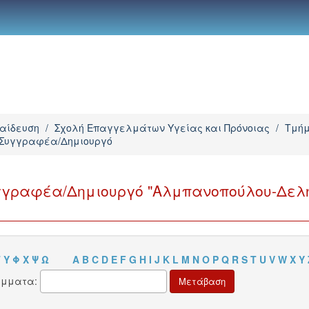
παίδευση
/
Σχολή Επαγγελμάτων Υγείας και Πρόνοιας
/
Τμήμ
 Συγγραφέα/Δημιουργό
γγραφέα/Δημιουργό "Αλμπανοπούλου-Δελ
Τ
Υ
Φ
Χ
Ψ
Ω
A
B
C
D
E
F
G
H
I
J
K
L
M
N
O
P
Q
R
S
T
U
V
W
X
Y
άμματα: