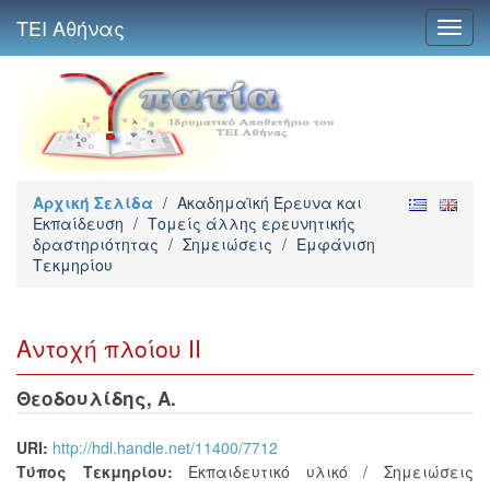
ΤΕΙ Αθήνας
Toggl
navig
Αρχική Σελίδα
/
Ακαδημαϊκή Έρευνα και
Εκπαίδευση
/
Τομείς άλλης ερευνητικής
δραστηριότητας
/
Σημειώσεις
/
Εμφάνιση
Τεκμηρίου
Αντοχή πλοίου ΙΙ
Θεοδουλίδης, Α.
URI:
http://hdl.handle.net/11400/7712
Τύπος Τεκμηρίου:
Εκπαιδευτικό υλικό / Σημειώσεις