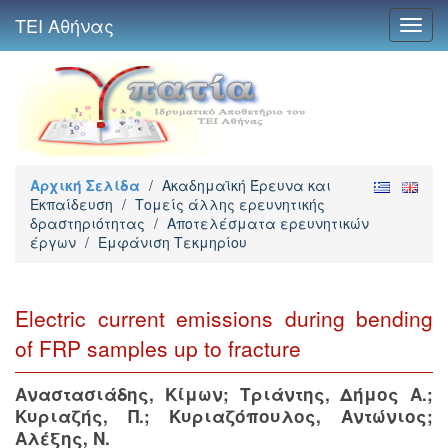
ΤΕΙ Αθήνας
Toggl
navig
Αρχική Σελίδα
/
Ακαδημαϊκή Έρευνα και
Εκπαίδευση
/
Τομείς άλλης ερευνητικής
δραστηριότητας
/
Αποτελέσματα ερευνητικών
έργων
/
Εμφάνιση Τεκμηρίου
Electric current emissions during bending
of FRP samples up to fracture
Αναστασιάδης, Κίμων
;
Τριάντης, Δήμος Α.
;
Κυριαζής, Π.
;
Κυριαζόπουλος, Αντώνιος
;
Αλέξης, Ν.