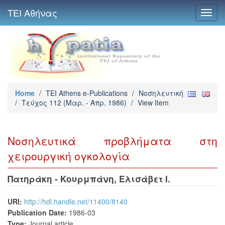
ΤΕΙ Αθήνας
Toggl
navig
Home
/
TEI Athens e-Publications
/
Νοσηλευτική
/
Τεύχος 112 (Μαρ. - Απρ. 1986)
/
View Item
Νοσηλευτικά προβλήματα στη
χειρουργική ογκολογία
Πατηράκη - Κουρμπάνη, Ελισάβετ Ι.
URI:
http://hdl.handle.net/11400/8140
Publication Date:
1986-03
Type:
Journal article