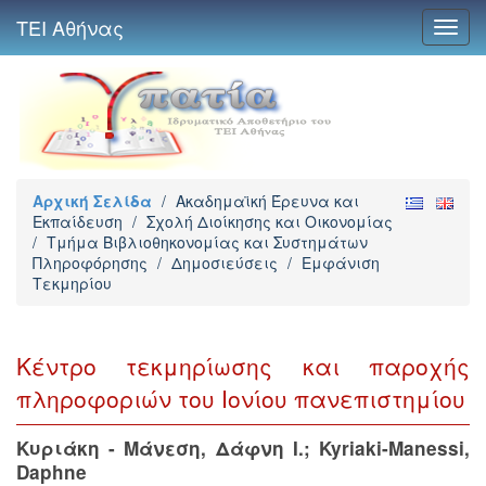
ΤΕΙ Αθήνας
Toggl
navig
Αρχική Σελίδα
/
Ακαδημαϊκή Έρευνα και
Εκπαίδευση
/
Σχολή Διοίκησης και Οικονομίας
/
Τμήμα Βιβλιοθηκονομίας και Συστημάτων
Πληροφόρησης
/
Δημοσιεύσεις
/
Εμφάνιση
Τεκμηρίου
Κέντρο τεκμηρίωσης και παροχής
πληροφοριών του Ιονίου πανεπιστημίου
Κυριάκη - Μάνεση, Δάφνη Ι.
;
Kyriaki-Manessi,
Daphne