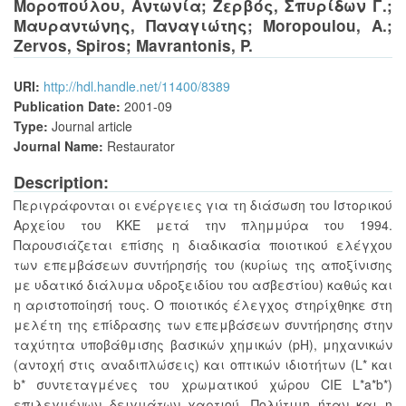
Μοροπούλου, Αντωνία
;
Ζερβός, Σπυρίδων Γ.
;
Μαυραντώνης, Παναγιώτης
;
Moropoulou, A.
;
Zervos, Spiros
;
Mavrantonis, P.
URI:
http://hdl.handle.net/11400/8389
Publication Date:
2001-09
Type:
Journal article
Journal Name:
Restaurator
Description:
Περιγράφονται οι ενέργειες για τη διάσωση του Ιστορικού
Αρχείου του ΚΚΕ μετά την πλημμύρα του 1994.
Παρουσιάζεται επίσης η διαδικασία ποιοτικού ελέγχου
των επεμβάσεων συντήρησής του (κυρίως της αποξίνισης
με υδατικό διάλυμα υδροξειδίου του ασβεστίου) καθώς και
η αριστοποίησή τους. Ο ποιοτικός έλεγχος στηρίχθηκε στη
μελέτη της επίδρασης των επεμβάσεων συντήρησης στην
ταχύτητα υποβάθμισης βασικών χημικών (pH), μηχανικών
(αντοχή στις αναδιπλώσεις) και οπτικών ιδιοτήτων (L* και
b* συντεταγμένες του χρωματικού χώρου CIE L*a*b*)
επιλεγμένων δειγμάτων χαρτιού. Πολύτιμη ήταν και η