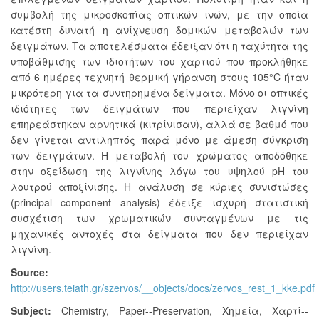
συμβολή της μικροσκοπίας οπτικών ινών, με την οποία
κατέστη δυνατή η ανίχνευση δομικών μεταβολών των
δειγμάτων. Τα αποτελέσματα έδειξαν ότι η ταχύτητα της
υποβάθμισης των ιδιοτήτων του χαρτιού που προκλήθηκε
από 6 ημέρες τεχνητή θερμική γήρανση στους 105°C ήταν
μικρότερη για τα συντηρημένα δείγματα. Μόνο οι οπτικές
ιδιότητες των δειγμάτων που περιείχαν λιγνίνη
επηρεάστηκαν αρνητικά (κιτρίνισαν), αλλά σε βαθμό που
δεν γίνεται αντιληπτός παρά μόνο με άμεση σύγκριση
των δειγμάτων. Η μεταβολή του χρώματος αποδόθηκε
στην οξείδωση της λιγνίνης λόγω του υψηλού pH του
λουτρού αποξίνισης. Η ανάλυση σε κύριες συνιστώσες
(principal component analysis) έδειξε ισχυρή στατιστική
συσχέτιση των χρωματικών συνταγμένων με τις
μηχανικές αντοχές στα δείγματα που δεν περιείχαν
λιγνίνη.
Source:
http://users.teiath.gr/szervos/__objects/docs/zervos_rest_1_kke.pdf
Subject:
Chemistry
,
Paper--Preservation
,
Χημεία
,
Χαρτί--