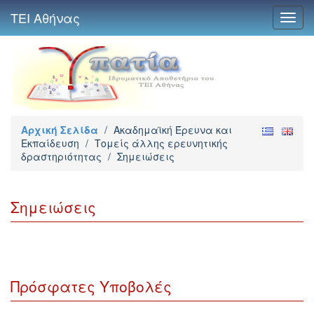
ΤΕΙ Αθήνας
Toggl
navig
Αρχική Σελίδα
/
Ακαδημαϊκή Έρευνα και
Εκπαίδευση
/
Τομείς άλλης ερευνητικής
δραστηριότητας
/
Σημειώσεις
Σημειώσεις
Πρόσφατες Υποβολές