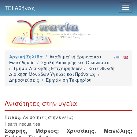
ΤΕΙ Αθήνας
Toggl
navig
Αρχική Σελίδα
/
Ακαδημαϊκή Έρευνα και
Εκπαίδευση
/
Σχολή Διοίκησης και Οικονομίας
/
Τμήμα Διοίκησης Επιχειρήσεων
/
Κατεύθυνση
Διοίκηση Μονάδων Υγείας και Πρόνοιας
/
Δημοσιεύσεις
/
Εμφάνιση Τεκμηρίου
Ανισότητες στην υγεία
Τίτλος:
Ανισότητες στην υγεία;
Health inequalities
Σαρρής, Μάρκος
;
Χρυσάκης, Μανώλης
;