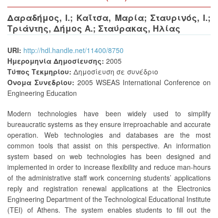
Δαραδήμος, Ι.
;
Καΐτσα, Μαρία
;
Σταυρινός, Ι.
;
Τριάντης, Δήμος Α.
;
Σταύρακας, Ηλίας
URI:
http://hdl.handle.net/11400/8750
Ημερομηνία Δημοσίευσης:
2005
Τύπος Τεκμηρίου:
Δημοσίευση σε συνέδριο
Όνομα Συνεδρίου:
2005 WSEAS International Conference on
Engineering Education
Modern technologies have been widely used to simplify
bureaucratic systems as they ensure irreproachable and accurate
operation. Web technologies and databases are the most
common tools that assist on this perspective. An information
system based on web technologies has been designed and
implemented in order to increase flexibility and reduce man-hours
of the administrative staff work concerning students’ applications
reply and registration renewal applications at the Electronics
Engineering Department of the Technological Educational Institute
(TEI) of Athens. The system enables students to fill out the