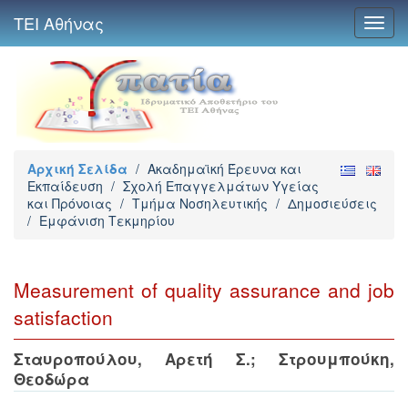
ΤΕΙ Αθήνας
Toggl
navig
Αρχική Σελίδα
/
Ακαδημαϊκή Έρευνα και
Εκπαίδευση
/
Σχολή Επαγγελμάτων Υγείας
και Πρόνοιας
/
Τμήμα Νοσηλευτικής
/
Δημοσιεύσεις
/
Εμφάνιση Τεκμηρίου
Measurement of quality assurance and job
satisfaction
Σταυροπούλου, Αρετή Σ.
;
Στρουμπούκη,
Θεοδώρα